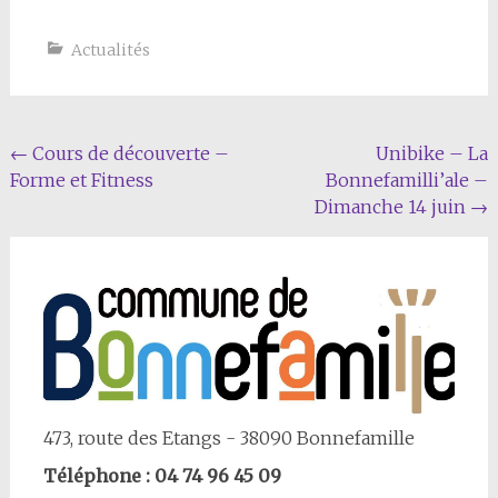
Actualités
Navigation
←
Cours de découverte –
Unibike – La
Forme et Fitness
Bonnefamilli’ale –
Article
Dimanche 14 juin
→
473, route des Etangs - 38090 Bonnefamille
Téléphone : 04 74 96 45 09