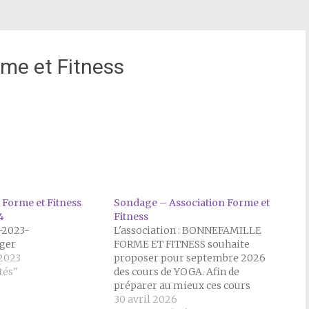
me et Fitness
 Forme et Fitness
Sondage – Association Forme et
4
Fitness
s-2023-
L'association : BONNEFAMILLE
ger
FORME ET FITNESS souhaite
2023
proposer pour septembre 2026
tés"
des cours de YOGA. Afin de
préparer au mieux ces cours
l'association sollicite les habitants
30 avril 2026