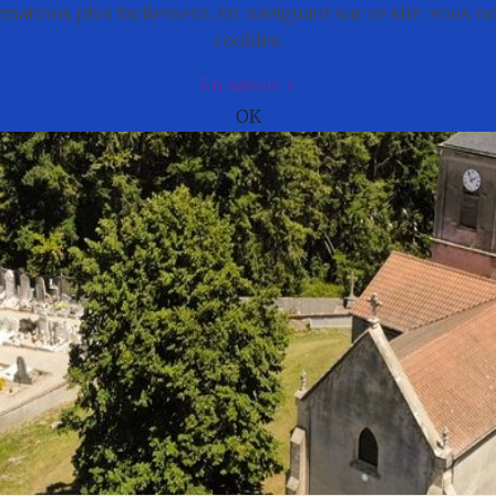
ations plus facilement. En naviguant sur ce site, vous 
e
Actualités
Cadre de vie
Municipali
cookies.
En savoir +
OK