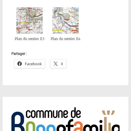
Plan du sentier E3
Plan du sentier E4
Partager :
Facebook
X