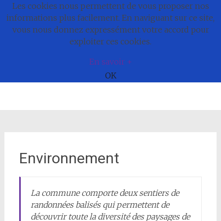
Les cookies nous permettent de vous proposer nos
Commune de
informations plus facilement. En naviguant sur ce site,
vous nous donnez expressément votre accord pour
Bonnefamille
exploiter ces cookies.
En savoir +
OK
Aller
au
contenu
Environnement
La commune comporte deux sentiers de
randonnées balisés qui permettent de
découvrir toute la diversité des paysages de