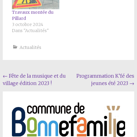
Travaux montée du
Pillard
3 octobre 2024
Dans "Actualités"
Actualités
Navigation
←
Fête de la musique et du
Programmation K’fé des
village édition 2023 !
jeunes été 2023
→
Article