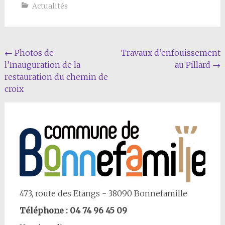
Actualités
Navigation
←
Photos de
Travaux d’enfouissement
l’Inauguration de la
au Pillard
→
Article
restauration du chemin de
croix
473, route des Etangs - 38090 Bonnefamille
Téléphone : 04 74 96 45 09