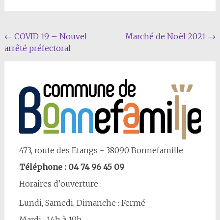
Navigation
←
COVID 19 – Nouvel
Marché de Noël 2021
→
arrêté préfectoral
Article
473, route des Etangs - 38090 Bonnefamille
Téléphone : 04 74 96 45 09
Horaires d'ouverture :
Lundi, Samedi, Dimanche : Fermé
Mardi : 14h à 19h