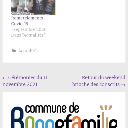
Remerciements
Covid-19
1 septembre 2020
Dans "Actualités"
Actualités
Navigation
←
Cérémonies du 11
Retour du weekend
novembre 2021
brioche des conscrits
→
Article