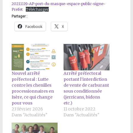
20211119-AP-port-du-masque-espace-public-signe-
Prefet
Télécharger
Partager :
Facebook
X
Nouvel arrêté
Arrêté préfectoral
préfectoral : Lutte
portant l’interdiction
contre les chenilles
de vente de carburant
processionnaires en
sous conditionnée
Isère, ce qui change
(jerricans, bidons
pour vous
etc.)
23 février 2026
11 octobre 2022
Dans "Actualités"
Dans "Actualités"