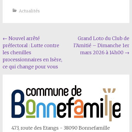
Actualités
Navigation
←
Nouvel arrêté
Grand Loto du Club de
préfectoral : Lutte contre
l’Amitié – Dimanche 1er
Article
les chenilles
mars 2026 à 14h00
→
processionnaires en Isère,
ce qui change pour vous
473, route des Etangs - 38090 Bonnefamille