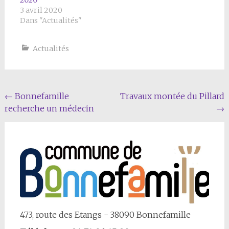
2020
centre bourg. Destiné
3 avril 2020
à marquer fortement
Dans "Actualités"
l'image…
Actualités
Navigation
←
Bonnefamille
Travaux montée du Pillard
recherche un médecin
→
Article
473, route des Etangs - 38090 Bonnefamille