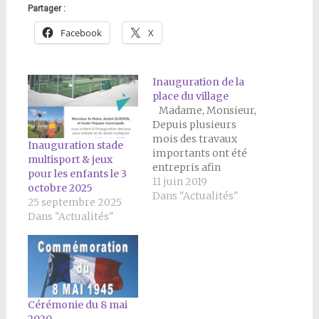
Partager :
Facebook
X
Inauguration de la
place du village
Madame, Monsieur,
Depuis plusieurs
mois des travaux
Inauguration stade
importants ont été
multisport & jeux
entrepris afin
pour les enfants le 3
d'aménager le centre
11 juin 2019
octobre 2025
village et de sécuriser
Dans "Actualités"
25 septembre 2025
la route des étangs.
Dans "Actualités"
Comme vous l'avez
certainement
constaté, en suivant
l'avancement des
travaux, ceux-ci sont
terminés et donnent
Cérémonie du 8 mai
un nouveau visage au