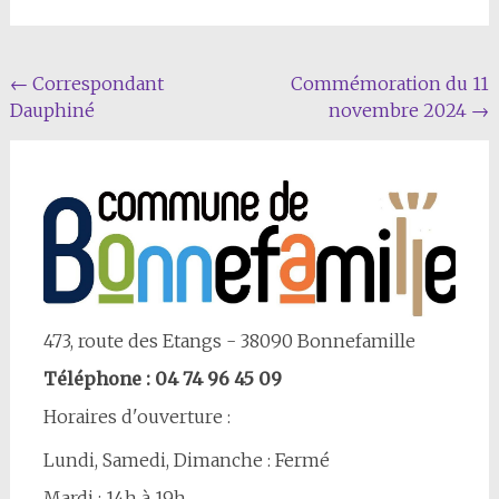
Navigation
←
Correspondant
Commémoration du 11
Dauphiné
novembre 2024
→
Article
473, route des Etangs - 38090 Bonnefamille
Téléphone : 04 74 96 45 09
Horaires d'ouverture :
Lundi, Samedi, Dimanche : Fermé
Mardi : 14h à 19h