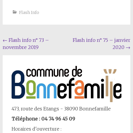
Flash Info
Navigation
←
Flash info n° 73 –
Flash info n° 75 – janvier
novembre 2019
2020
→
Article
473, route des Etangs - 38090 Bonnefamille
Téléphone : 04 74 96 45 09
Horaires d'ouverture :