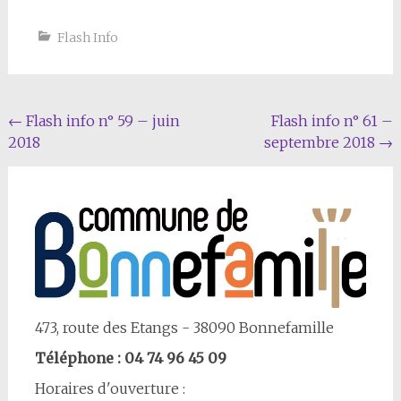
Flash Info
Navigation
←
Flash info n° 59 – juin
Flash info n° 61 –
2018
septembre 2018
→
Article
473, route des Etangs - 38090 Bonnefamille
Téléphone : 04 74 96 45 09
Horaires d'ouverture :