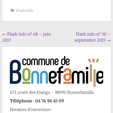
Flash Info
Navigation
←
Flash info n° 48 – juin
Flash info n° 50 –
2017
septembre 2017
→
Article
473, route des Etangs - 38090 Bonnefamille
Téléphone : 04 74 96 45 09
Horaires d'ouverture :