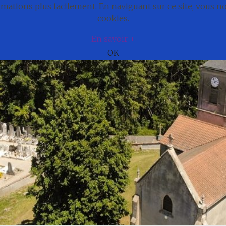
ations plus facilement. En naviguant sur ce site, vous 
e
Actualités
Cadre de vie
Municipali
cookies.
En savoir +
OK