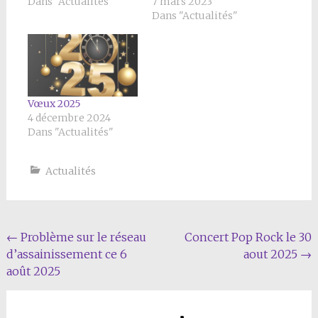
Dans "Actualités"
7 mars 2023
Dans "Actualités"
Vœux 2025
4 décembre 2024
Dans "Actualités"
Actualités
Navigation
←
Problème sur le réseau
Concert Pop Rock le 30
d’assainissement ce 6
aout 2025
→
Article
août 2025