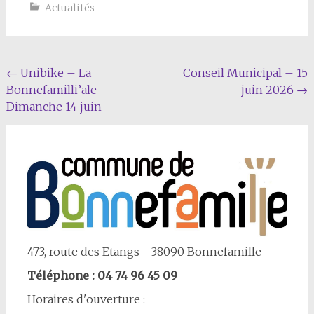
Actualités
Navigation
←
Unibike – La
Conseil Municipal – 15
Bonnefamilli’ale –
juin 2026
→
Article
Dimanche 14 juin
473, route des Etangs - 38090 Bonnefamille
Téléphone : 04 74 96 45 09
Horaires d'ouverture :