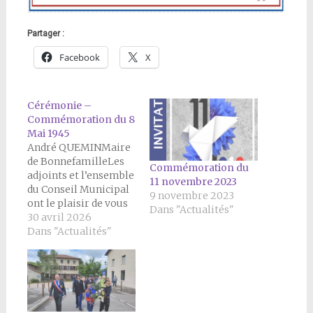
Partager :
Facebook
X
Cérémonie –
Commémoration du 8
Mai 1945
André QUEMINMaire
de BonnefamilleLes
Commémoration du
adjoints et l’ensemble
11 novembre 2023
du Conseil Municipal
9 novembre 2023
ont le plaisir de vous
Dans "Actualités"
convier à la
30 avril 2026
cérémonie du 81ème
Dans "Actualités"
anniversaire de la
victoire de 1945Le
vendredi 8 mai 2026 à
11H Rassemblement
sur le parking devant