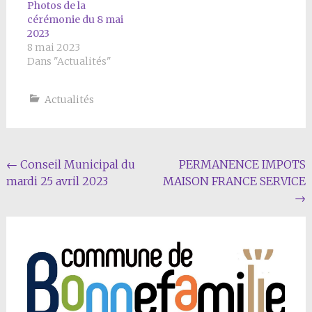
la mairieDéfilé puis
Photos de la
dépôt de gerbe au
cérémonie du 8 mai
monument aux morts
2023
À l’issue…
8 mai 2023
Dans "Actualités"
Actualités
Navigation
←
Conseil Municipal du
PERMANENCE IMPOTS
mardi 25 avril 2023
MAISON FRANCE SERVICE
Article
→