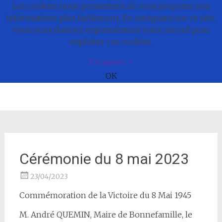
Les cookies nous permettent de vous proposer nos
Commune de
informations plus facilement. En naviguant sur ce site,
vous nous donnez expressément votre accord pour
Bonnefamille
exploiter ces cookies.
En savoir +
OK
Aller
au
contenu
Cérémonie du 8 mai 2023
23/04/2023
Commémoration de la Victoire du 8 Mai 1945
M. André QUEMIN, Maire de Bonnefamille, le