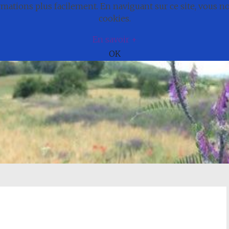
ations plus facilement. En naviguant sur ce site, vous 
e
Actualités
Cadre de vie
Municipali
cookies.
En savoir +
OK