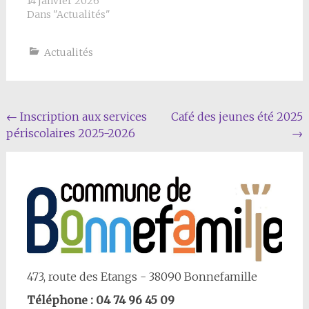
14 janvier 2026
Dans "Actualités"
Actualités
Navigation
←
Inscription aux services
Café des jeunes été 2025
périscolaires 2025-2026
→
Article
473, route des Etangs - 38090 Bonnefamille
Téléphone : 04 74 96 45 09