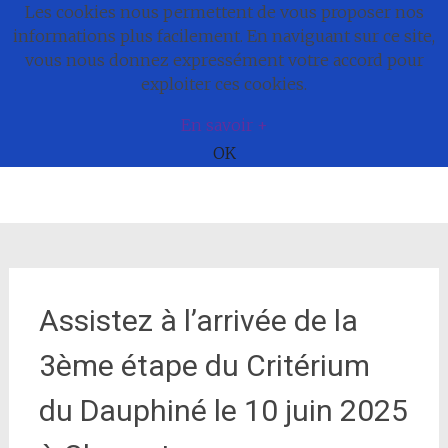
Les cookies nous permettent de vous proposer nos
Commune de
informations plus facilement. En naviguant sur ce site,
vous nous donnez expressément votre accord pour
Bonnefamille
exploiter ces cookies.
En savoir +
OK
Aller
au
contenu
Assistez à l’arrivée de la
3ème étape du Critérium
du Dauphiné le 10 juin 2025