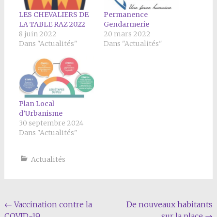
LES CHEVALIERS DE
Permanence
LA TABLE RAZ 2022
Gendarmerie
8 juin 2022
20 mars 2022
Dans "Actualités"
Dans "Actualités"
Plan Local
d’Urbanisme
30 septembre 2024
Dans "Actualités"
Actualités
Navigation
←
Vaccination contre la
De nouveaux habitants
COVID-19
sur la place
→