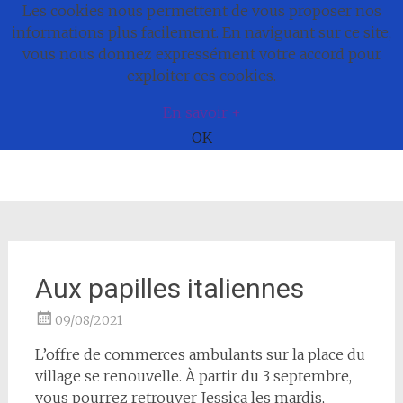
Les cookies nous permettent de vous proposer nos
Commune de
informations plus facilement. En naviguant sur ce site,
vous nous donnez expressément votre accord pour
Bonnefamille
exploiter ces cookies.
En savoir +
OK
Aller
au
contenu
Aux papilles italiennes
09/08/2021
L’offre de commerces ambulants sur la place du
village se renouvelle. À partir du 3 septembre,
vous pourrez retrouver Jessica les mardis,