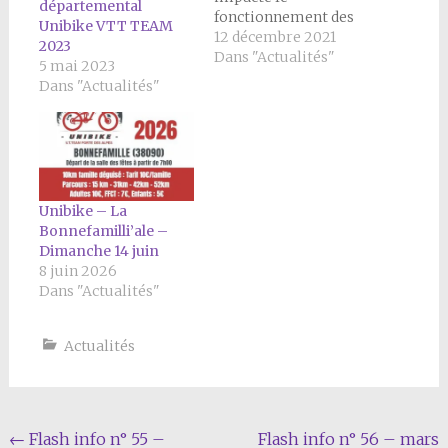
départemental
fonctionnement des
Unibike VTT TEAM
associations
12 décembre 2021
2023
communales. Toutes
Dans "Actualités"
5 mai 2023
ont repris leurs
Dans "Actualités"
activités avec
applications des
mesures sanitaires
prescrites. Nous vous
rappelons l’existence
des associations
Unibike – La
suivantes que nous ne
Bonnefamilli’ale –
pouvons que vous
Dimanche 14 juin
encourager à
8 juin 2026
fréquenter afin de
Dans "Actualités"
faire vivre notre
village. N’hésitez pas.
…
Actualités
Navigation
←
Flash info n° 55 –
Flash info n° 56 – mars