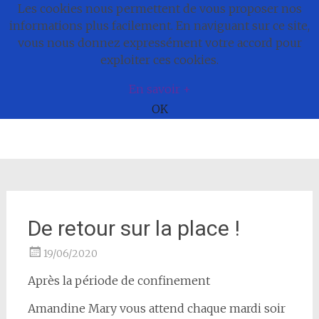
Les cookies nous permettent de vous proposer nos
Commune de
informations plus facilement. En naviguant sur ce site,
vous nous donnez expressément votre accord pour
Bonnefamille
exploiter ces cookies.
En savoir +
OK
Aller
au
contenu
De retour sur la place !
19/06/2020
Après la période de confinement
Amandine Mary vous attend chaque mardi soir