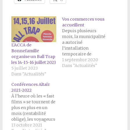
Vos commerces vous
accueillent
Depuis plusieurs
mois, la municipalité
a autorisé
L’ACCA de
l’installation
Bonnefamille
temporaire de
organise un Ball Trap
commerces
1 septembre 2020
les 14-15-16 juillet 2023
ambulants sur la
Dans "Actualités"
5 juillet 2023
place. Cette offre
Dans "Actualités"
vient dynamiser la vie
du centre-village, en
Conférences Altaïr
complément de
2021-2022
l’Auberge
À l’heure où les « fast
Dauphinoise. À partir
films » se tournent de
du 5 septembre, un
plus en plus en un
nouveau camion à
mois (rentabilité
pizzas de Monsieur
oblige), les voyageurs
CHARLON va assurer
d’Altaïr continuent à
13 octobre 2021
une présence le