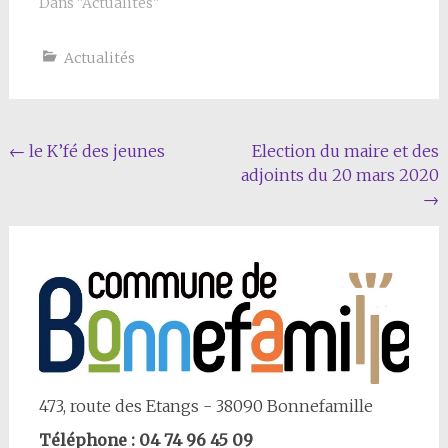
réaliser leurs films
Dans "Actualités"
samedi soir. Il vient…
documentaires en
prenant le temps ; Ils
Actualités
prônent l’éloge de
l’immersion ! Leurs
réalisations « cousues
mains » sont rares et
uniques car…
Navigation
←
le K’fé des jeunes
Election du maire et des
adjoints du 20 mars 2020
Article
→
473, route des Etangs - 38090 Bonnefamille
Téléphone : 04 74 96 45 09