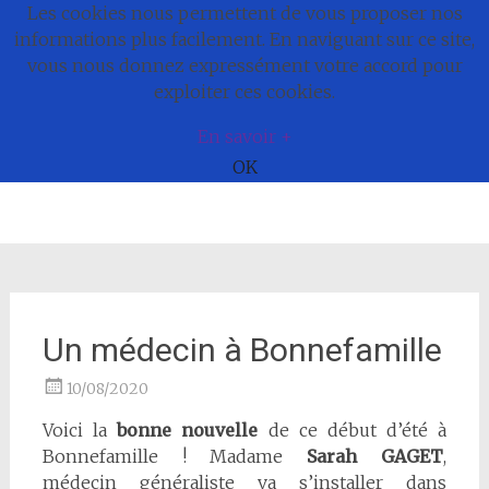
Les cookies nous permettent de vous proposer nos
Commune de
informations plus facilement. En naviguant sur ce site,
vous nous donnez expressément votre accord pour
Bonnefamille
exploiter ces cookies.
En savoir +
OK
Aller
au
contenu
Un médecin à Bonnefamille
10/08/2020
Voici la
bonne nouvelle
de ce début d’été à
Bonnefamille ! Madame
Sarah GAGET
,
médecin généraliste va s’installer dans