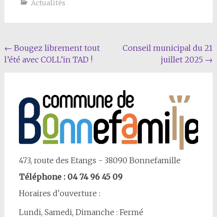
Actualités
Navigation
←
Bougez librement tout
Conseil municipal du 21
l’été avec COLL’in TAD !
juillet 2025
→
Article
473, route des Etangs - 38090 Bonnefamille
Téléphone : 04 74 96 45 09
Horaires d'ouverture :
Lundi, Samedi, Dimanche : Fermé