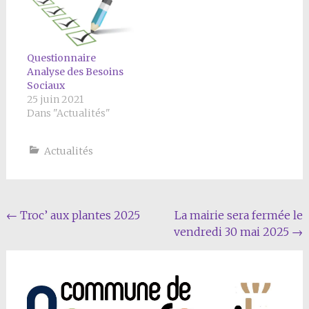
Questionnaire
Analyse des Besoins
Sociaux
25 juin 2021
Dans "Actualités"
Actualités
Navigation
←
Troc’ aux plantes 2025
La mairie sera fermée le
vendredi 30 mai 2025
→
Article