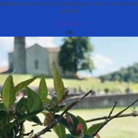
ations plus facilement. En naviguant sur ce site, vous 
e
Actualités
Cadre de vie
Municipali
cookies.
En savoir +
OK