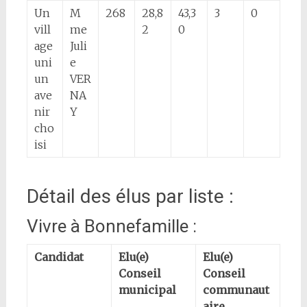
Un
M
268
28,8
43,3
3
0
vill
me
2
0
age
Juli
uni
e
un
VER
ave
NA
nir
Y
cho
isi
Détail des élus par liste :
Vivre à Bonnefamille :
Candidat
Elu(e)
Elu(e)
Conseil
Conseil
municipal
communaut
aire