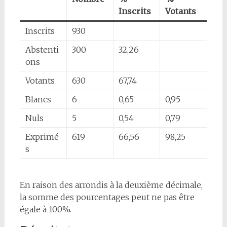
Inscrits
Votants
Inscrits
930
Abstenti
300
32,26
ons
Votants
630
67,74
Blancs
6
0,65
0,95
Nuls
5
0,54
0,79
Exprimé
619
66,56
98,25
s
En raison des arrondis à la deuxième décimale,
la somme des pourcentages peut ne pas être
égale à 100%.