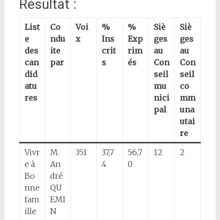
Résultat :
List
Co
Voi
%
%
Siè
Siè
e
ndu
x
Ins
Exp
ges
ges
des
ite
crit
rim
au
au
can
par
s
és
Con
Con
did
seil
seil
atu
mu
co
res
nici
mm
pal
una
utai
re
Vivr
M.
351
37,7
56,7
12
2
e à
An
4
0
Bo
dré
nne
QU
fam
EMI
ille
N