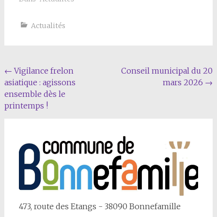
Actualités
Navigation
←
Vigilance frelon
Conseil municipal du 20
asiatique : agissons
mars 2026
→
Article
ensemble dès le
printemps !
473, route des Etangs - 38090 Bonnefamille