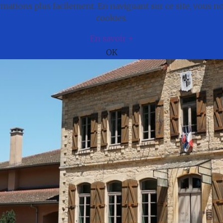
ations plus facilement. En naviguant sur ce site, vous 
e
Actualités
Cadre de vie
Municipali
cookies.
En savoir +
OK