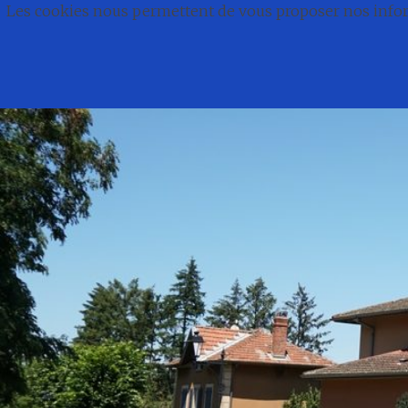
Les cookies nous permettent de vous proposer nos inform
Commune de Bonnefamill
Aller
au
contenu