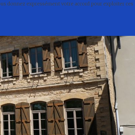
nous donnez expressément votre accord pour exploiter ces
té
Conseil municipal
Associations