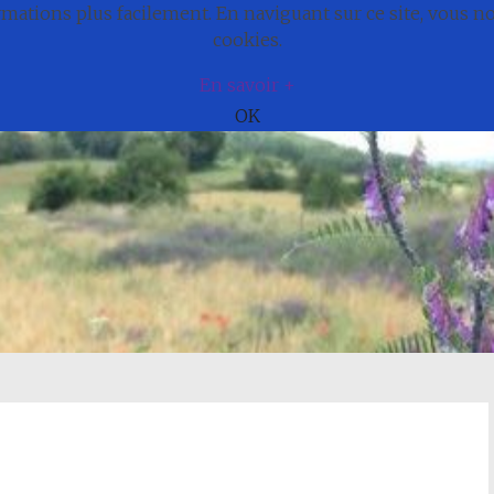
ations plus facilement. En naviguant sur ce site, vous 
e
Actualités
Cadre de vie
Municipali
cookies.
En savoir +
OK