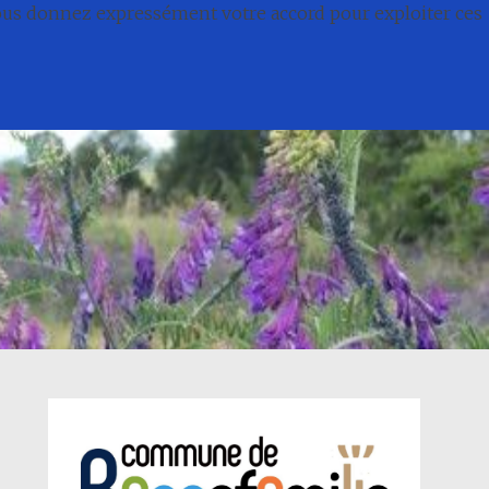
nous donnez expressément votre accord pour exploiter ces
té
Conseil municipal
Associations