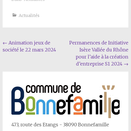
Actualités
Navigation
←
Animation jeux de
Permanences de Initiative
société le 22 mars 2024
Isère Vallée du Rhône
Article
pour l’aide à la création
d’entreprise S1 2024
→
473, route des Etangs - 38090 Bonnefamille