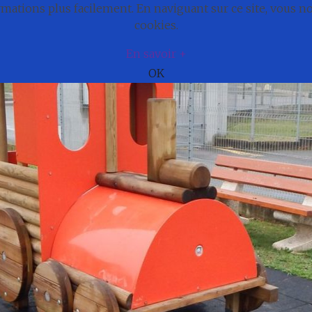
ations plus facilement. En naviguant sur ce site, vous 
e
Actualités
Cadre de vie
Municipali
cookies.
En savoir +
OK