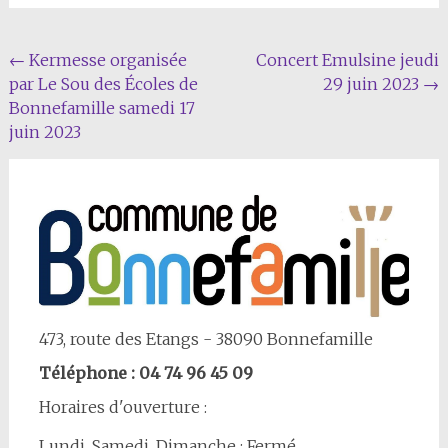
Navigation
←
Kermesse organisée
Concert Emulsine jeudi
par Le Sou des Écoles de
29 juin 2023
→
Article
Bonnefamille samedi 17
juin 2023
473, route des Etangs - 38090 Bonnefamille
Téléphone : 04 74 96 45 09
Horaires d'ouverture :
Lundi, Samedi, Dimanche : Fermé