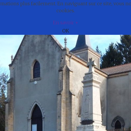
ations plus facilement. En naviguant sur ce site, vous 
e
Actualités
Cadre de vie
Municipali
cookies.
En savoir +
OK