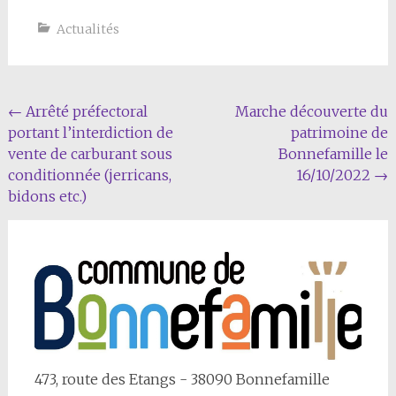
samedi soir. Il vient…
Actualités
Navigation
←
Arrêté préfectoral
Marche découverte du
portant l’interdiction de
patrimoine de
Article
vente de carburant sous
Bonnefamille le
conditionnée (jerricans,
16/10/2022
→
bidons etc.)
473, route des Etangs - 38090 Bonnefamille