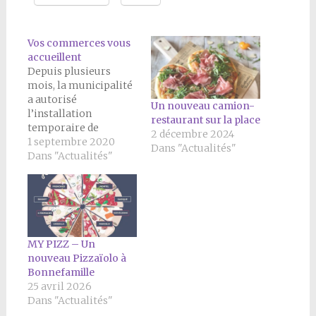
Vos commerces vous
accueillent
Depuis plusieurs
mois, la municipalité
a autorisé
Un nouveau camion-
l’installation
restaurant sur la place
temporaire de
2 décembre 2024
commerces
1 septembre 2020
Dans "Actualités"
ambulants sur la
Dans "Actualités"
place. Cette offre
vient dynamiser la vie
du centre-village, en
complément de
l’Auberge
Dauphinoise. À partir
MY PIZZ – Un
du 5 septembre, un
nouveau Pizzaïolo à
nouveau camion à
Bonnefamille
pizzas de Monsieur
25 avril 2026
CHARLON va assurer
Dans "Actualités"
une présence le