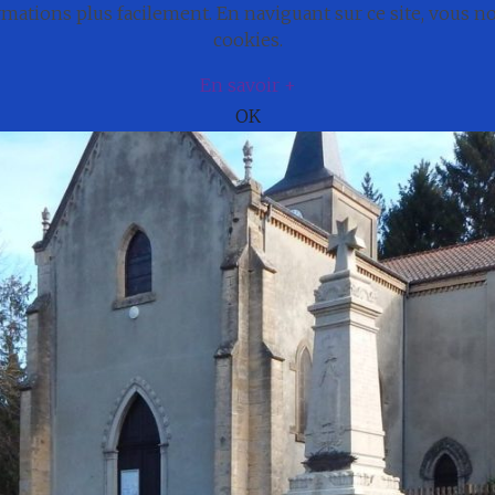
ations plus facilement. En naviguant sur ce site, vous 
e
Actualités
Cadre de vie
Municipali
cookies.
En savoir +
OK