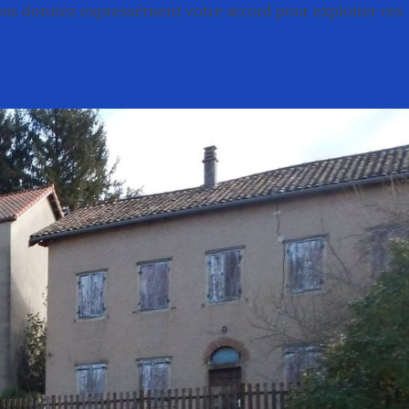
nous donnez expressément votre accord pour exploiter ces
té
Conseil municipal
Associations