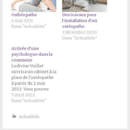
Osthéopathe
Des travaux pour
4 mai 2021
l’installation d’un
Dans "Actualités"
ostéopathe
3 décembre 2020
Dans "Actualités"
Arrivée d’une
psychologue dans la
commune
Ludivine Vuillet
ouvrira un cabinet à la
place de l'ostéopathe
à partir du 2 mai
2022. Vous pouvez
déjà prendre RDV sur
7 avril 2022
doctolib :
Dans "Actualités"
https://www.doctolib.fr/psychologue/bonnefamille/ludivin
vuillet
Actualités