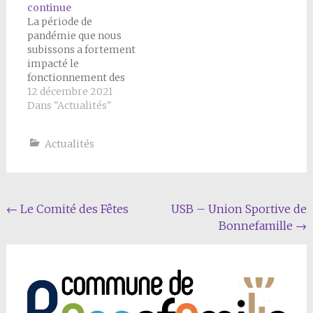
continue
La période de
pandémie que nous
subissons a fortement
impacté le
fonctionnement des
associations
12 décembre 2021
communales. Toutes
Dans "Actualités"
ont repris leurs
activités avec
Actualités
applications des
mesures sanitaires
prescrites. Nous vous
rappelons l’existence
des associations
Navigation
←
Le Comité des Fêtes
USB – Union Sportive de
suivantes que nous ne
Bonnefamille
→
Article
pouvons que vous
encourager à
fréquenter afin de
faire vivre notre
village. N’hésitez pas.
…