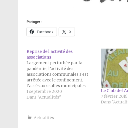
Partager :
Facebook
X
Reprise de l’activité des
associations
Largement perturbée par la
pandémie, l’activité des
associations communales s’est
arrêtée avec le confinement,
l’accès aux salles municipales
Le Club de l’A
ayant fait l’objet d’un arrêté
1 septembre 2020
7 février 2016
municipal d’interdiction. Après
Dans "Actualités"
Dans "Actuali
étude du fonctionnement des
associations et quelques
modifications sur le planning
Actualités
d’organisation des salles, il a
étédécidé de ré-autoriser la tenue