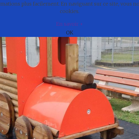
ations plus facilement. En naviguant sur ce site, vous 
e
Actualités
Cadre de vie
Municipali
cookies.
En savoir +
OK