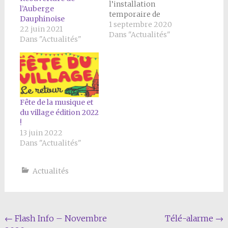
l’installation
l’Auberge
temporaire de
Dauphinoise
commerces
1 septembre 2020
22 juin 2021
ambulants sur la
Dans "Actualités"
Dans "Actualités"
place. Cette offre
vient dynamiser la vie
du centre-village, en
complément de
l’Auberge
Dauphinoise. À partir
Fête de la musique et
du 5 septembre, un
du village édition 2022
nouveau camion à
!
pizzas de Monsieur
13 juin 2022
CHARLON va assurer
Dans "Actualités"
une présence le
samedi soir. Il vient…
Actualités
Navigation
←
Flash Info – Novembre
Télé-alarme
→