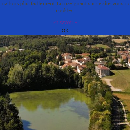
ations plus facilement. En naviguant sur ce site, vous 
e
Actualités
Cadre de vie
Municipali
cookies.
En savoir +
OK