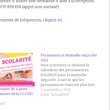
ettre d’initier une demande d’aide à la réception.
70 818 818 (appel non surtaxé)
gements de fréquences,
cliquez ici
.
Permanences Mutuelle négociée
2021
Vous trouverez ci-dessous le
calendrier des permanences
SOLIMUT pour la mutuelle
négociée. A savoir que les
permanences n'auront plus lieu
emaine de 4 jours
sur la Commune. Septembre
2 septembre 2021
munes de la CCCND
Diemoz le 13/09/2021 de 14h00 à
Dans "Actualités"
16h30 Heyrieux le 17/09/2021 de
tés"
9h30 à 11h30 Octobre Diémoz le
11/10/2021 de 14h00 à 16h30