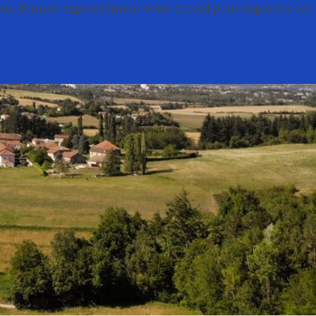
nous donnez expressément votre accord pour exploiter ces
té
Conseil municipal
Associations