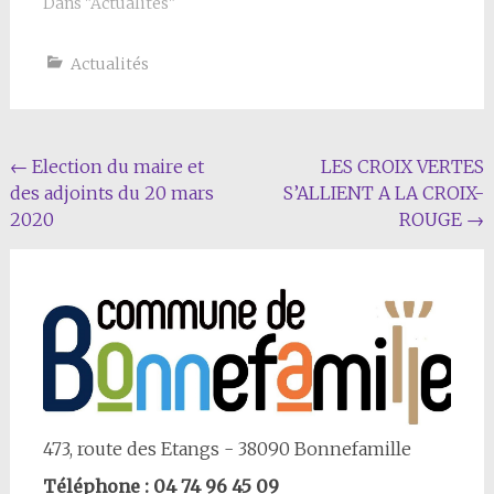
Dans "Actualités"
Actualités
Navigation
←
Election du maire et
LES CROIX VERTES
des adjoints du 20 mars
S’ALLIENT A LA CROIX-
Article
2020
ROUGE
→
473, route des Etangs - 38090 Bonnefamille
Téléphone : 04 74 96 45 09