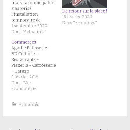
mois, la municipalité
a autorisé
De retour sur la place !
l’installation
18 février 2020
temporaire de
Dans "Actualités"
commerces
1 septembre 2020
ambulants sur la
Dans "Actualités"
place. Cette offre
Commerces
vient dynamiser la vie
Agathe Pâtisserie -
du centre-village, en
BD Coiffure -
complément de
Restaurants -
l’Auberge
Pizzeria - Carrosserie
Dauphinoise. À partir
- Garage
du 5 septembre, un
8 février 2016
nouveau camion à
Dans "Vie
pizzas de Monsieur
économique"
CHARLON va assurer
une présence le
samedi soir. Il vient…
Actualités