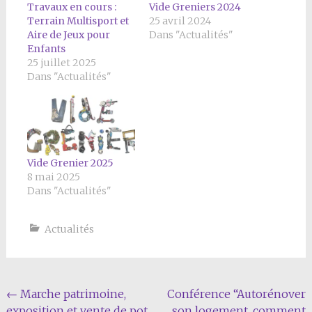
Travaux en cours :
Vide Greniers 2024
Terrain Multisport et
25 avril 2024
Aire de Jeux pour
Dans "Actualités"
Enfants
25 juillet 2025
Dans "Actualités"
Vide Grenier 2025
8 mai 2025
Dans "Actualités"
Actualités
Navigation
←
Marche patrimoine,
Conférence “Autorénover
exposition et vente de pot
son logement, comment