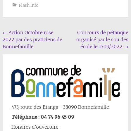
Flash Info
Navigation
←
Action Octobre rose
Concours de pétanque
2022 par des praticiens de
organisé par le sou des
Article
Bonnefamille
école le 1709/2022
→
473, route des Etangs - 38090 Bonnefamille
Téléphone : 04 74 96 45 09
Horaires d'ouverture :