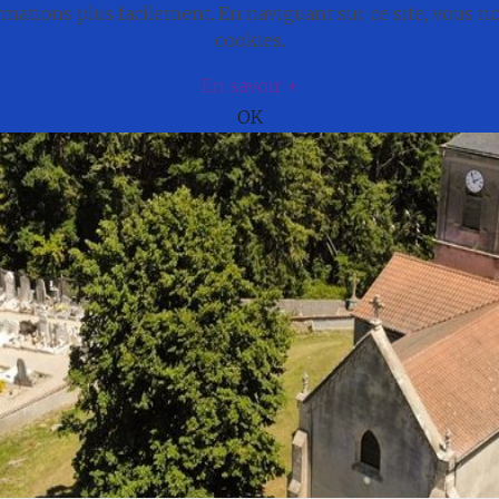
ations plus facilement. En naviguant sur ce site, vous 
e
Actualités
Cadre de vie
Municipali
cookies.
En savoir +
OK