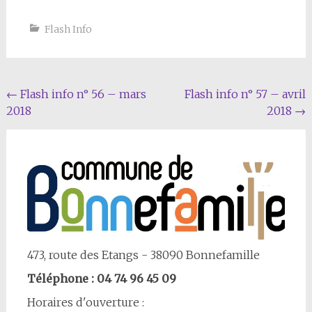
Flash Info
Navigation
←
Flash info n° 56 – mars
Flash info n° 57 – avril
2018
2018
→
Article
473, route des Etangs - 38090 Bonnefamille
Téléphone : 04 74 96 45 09
Horaires d'ouverture :