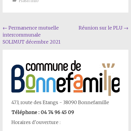
Flash Info
Navigation
←
Permanence mutuelle
Réunion sur le PLU
→
intercommunale
Article
SOLIMUT décembre 2021
473, route des Etangs - 38090 Bonnefamille
Téléphone : 04 74 96 45 09
Horaires d'ouverture :