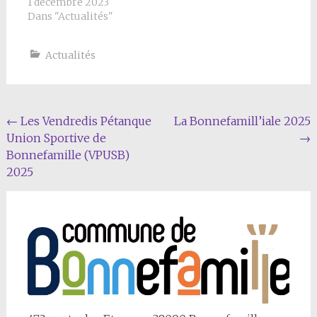
1 décembre 2023
Dans "Actualités"
Actualités
Navigation
←
Les Vendredis Pétanque
La Bonnefamill’iale 2025
Union Sportive de
→
Article
Bonnefamille (VPUSB)
2025