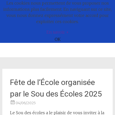
Les cookies nous permettent de vous proposer nos
Commune de
informations plus facilement. En naviguant sur ce site,
vous nous donnez expressément votre accord pour
Bonnefamille
exploiter ces cookies.
En savoir +
OK
Aller
au
contenu
Fête de l’École organisée
par le Sou des Écoles 2025
04/06/2025
Le Sou des écoles a le plaisir de vous inviter à la