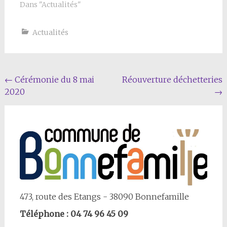
gratuit de livraison de
Dans "Actualités"
médicaments…
Actualités
Navigation
←
Cérémonie du 8 mai
Réouverture déchetteries
2020
→
Article
473, route des Etangs - 38090 Bonnefamille
Téléphone : 04 74 96 45 09