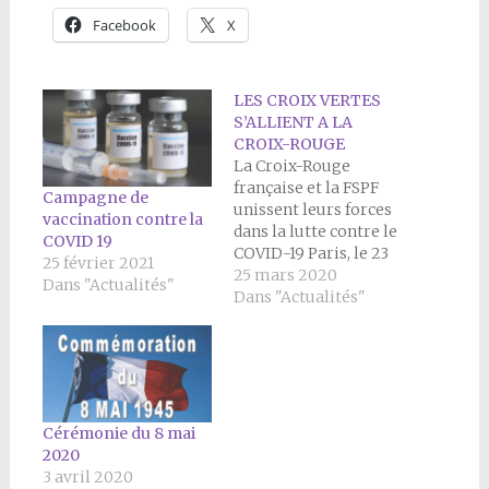
Facebook
X
LES CROIX VERTES
S’ALLIENT A LA
CROIX-ROUGE
La Croix-Rouge
française et la FSPF
Campagne de
unissent leurs forces
vaccination contre la
dans la lutte contre le
COVID 19
COVID-19 Paris, le 23
25 février 2021
mars 2020 La Croix-
25 mars 2020
Dans "Actualités"
Rouge française et la
Dans "Actualités"
Fédération des
syndicats
pharmaceutiques de
France (FSPF) ont
signé le 20 mars un
accord de
Cérémonie du 8 mai
collaboration afin
2020
d’assurer un service
3 avril 2020