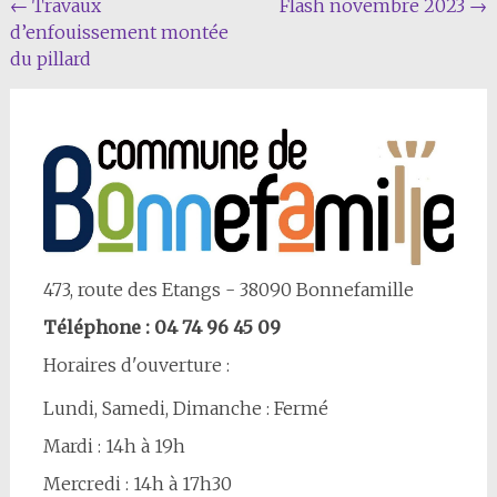
Navigation
←
Travaux
Flash novembre 2023
→
d’enfouissement montée
Article
du pillard
473, route des Etangs - 38090 Bonnefamille
Téléphone : 04 74 96 45 09
Horaires d'ouverture :
Lundi, Samedi, Dimanche : Fermé
Mardi : 14h à 19h
Mercredi : 14h à 17h30